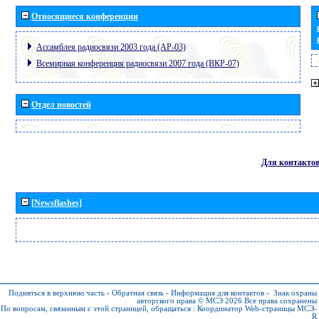
Относящиеся конференции
Ассамблея радиосвязи 2003 года (АР-03)
Всемирная конференция радиосвязи 2007 года (ВКР-07)
Отдел новостей
Для контакто
[Newsflashes]
Подняться в верхнюю часть
-
Обратная связь
-
Информация для контактов
-
Знак охраны
авторского права © МСЭ 2026
Все права сохранены
По вопросам, связанным с этой страницей, обращаться :
Координатор Web-страницы МСЭ-
R