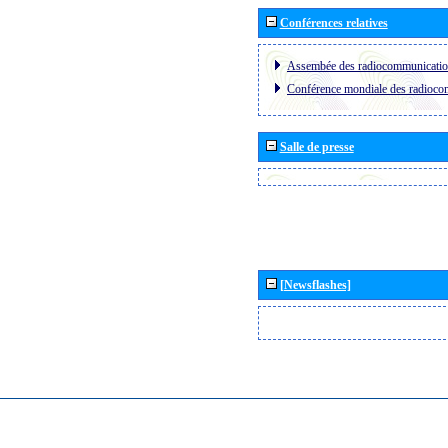
Conférences relatives
Assembée des radiocommunicati
Conférence mondiale des radioc
Salle de presse
[Newsflashes]