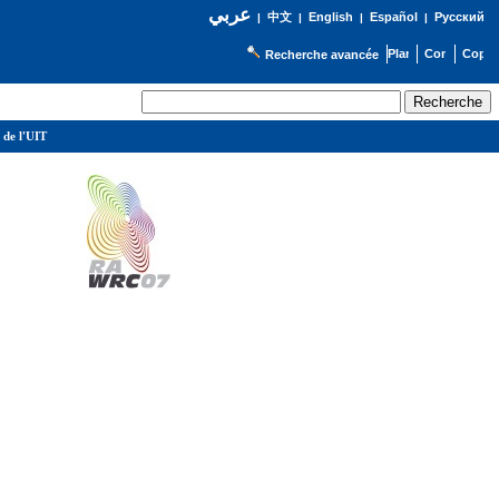
عربي
English
Español
Русский
|
中文
|
|
|
Recherche avancée
 de l'UIT