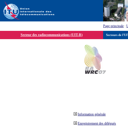
Page principale
:
Secteur des radiocommunications (UIT-R)
Secteurs de l'U
Information générale
Enregistrement des délégués