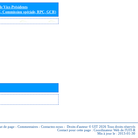
de Vice-Présidents
E, Commission spéciale, RPC, GCR)
ut de page
-
Commentaires
-
Contactez-nous
-
Droits d'auteur © UIT 2026
Tous droits réservés
Contact pour cette page :
Coordinateur Web de l'UIT-R
Mis à jour le : 2013-01-30