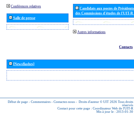
Conférences relatives
Candidats aux postes de Présidents 
des Commissions d'études de l'UIT-R
Salle de presse
Autres informations
Contacts
[Newsflashes]
Début de page
-
Commentaires
-
Contactez-nous
-
Droits d'auteur © UIT 2026
Tous droits
réservés
Contact pour cette page :
Coordinateur Web de l'UIT-R
Mis à jour le : 2013-01-30