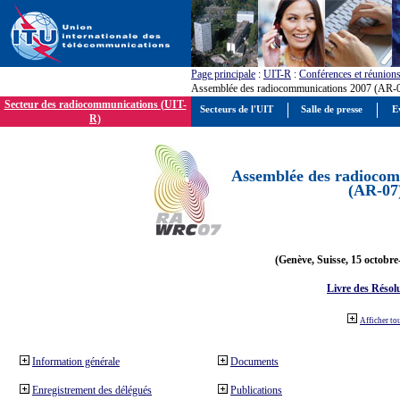
Page principale
:
UIT-R
:
Conférences et réunion
Assemblée des radiocommunications 2007 (AR-
Secteur des radiocommunications (UIT-
Secteurs de l'UIT
Salle de presse
E
R)
Assemblée des radiocom
(AR-07
(Genève, Suisse, 15 octobre
Livre des Résol
Afficher to
Information générale
Documents
Enregistrement des délégués
Publications