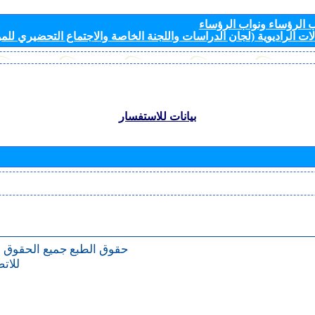
الرؤساء ونواب الرؤساء
ات الراديوية (لجان الدراسات واللجنة الخاصة والاجتماع التحضيري للمؤ
بيانات للاستفسار
حقوق الطبع
جميع الحقوق 
للات