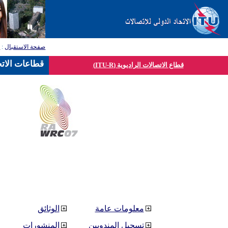
صفحة الاستقبال
:
ق
قطاعات الاتح
قطاع الاتصالات الراديوية (ITU-R)
معلومات عامة
الوثائق
تسجيل المندوبين
المنشورات