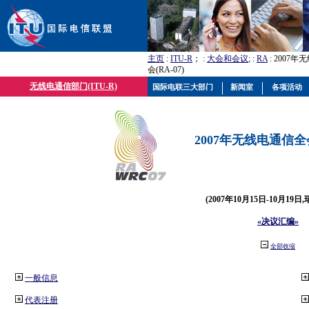
主页
:
ITU-R
； :
大会和会议
; :
RA
: 2007
会(RA-07)
无线电通信部门(ITU-R)
国际电联三大部门
新闻室
各项活动
2007年无线电通信全会(
(2007年10月15日-10月19日
«决议汇编»
全部收缩
一般信息
代表注册