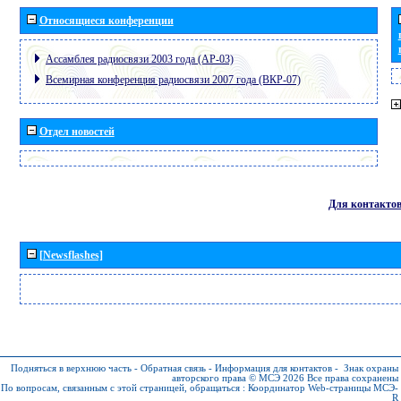
Относящиеся конференции
Ассамблея радиосвязи 2003 года (АР-03)
Всемирная конференция радиосвязи 2007 года (ВКР-07)
Отдел новостей
Для контакто
[Newsflashes]
Подняться в верхнюю часть
-
Обратная связь
-
Информация для контактов
-
Знак охраны
авторского права © МСЭ 2026
Все права сохранены
По вопросам, связанным с этой страницей, обращаться :
Координатор Web-страницы МСЭ-
R