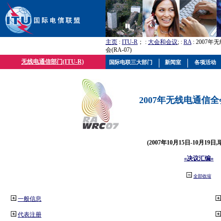
主页
:
ITU-R
； :
大会和会议
; :
RA
: 2007
会(RA-07)
无线电通信部门(ITU-R)
国际电联三大部门
新闻室
各项活动
2007年无线电通信全会(
(2007年10月15日-10月19日
«决议汇编»
全部收缩
一般信息
代表注册