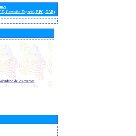
entes
(CE, Comisión Especial, RPC, GAR)
alendario de los eventos