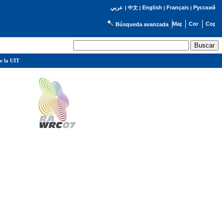
English
Français
Русский
عربي
|
中文
|
|
|
Búsqueda avanzada
e la UIT