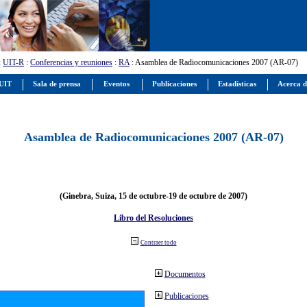
:
UIT-R
:
Conferencias y reuniones
:
RA
: Asamblea de Radiocomunicaciones 2007 (AR-07)
 UIT
Sala de prensa
Eventos
Publicaciones
Estadísticas
Acerca d
Asamblea de Radiocomunicaciones 2007 (AR-07)
(Ginebra, Suiza, 15 de octubre-19 de octubre de 2007)
Libro del Resoluciones
Contraer todo
Documentos
Publicaciones