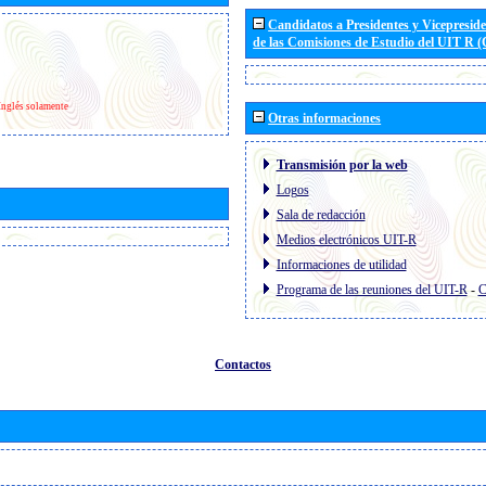
Candidatos a Presidentes y Vicepresid
de las Comisiones de Estudio del UIT R 
Inglés solamente
Otras informaciones
Transmisión por la web
Logos
Sala de redacción
Medios electrónicos UIT-R
Informaciones de utilidad
Programa de las reuniones del UIT-R
-
C
Contactos