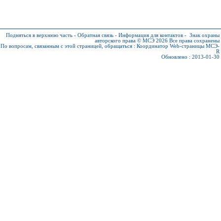
Подняться в верхнюю часть
-
Обратная связь
-
Информация для контактов
-
Знак охраны
авторского права © МСЭ 2026
Все права сохранены
По вопросам, связанным с этой страницей, обращаться :
Координатор Web-страницы МСЭ-
R
Обновлено : 2013-01-30