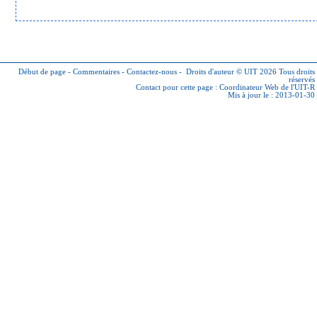
Début de page
-
Commentaires
-
Contactez-nous
-
Droits d'auteur © UIT 2026
Tous droits
réservés
Contact pour cette page :
Coordinateur Web de l'UIT-R
Mis à jour le : 2013-01-30