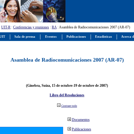
:
UIT-R
:
Conferencias y reuniones
:
RA
: Asamblea de Radiocomunicaciones 2007 (AR-07)
 UIT
Sala de prensa
Eventos
Publicaciones
Estadísticas
Acerca d
Asamblea de Radiocomunicaciones 2007 (AR-07)
(Ginebra, Suiza, 15 de octubre-19 de octubre de 2007)
Libro del Resoluciones
Contraer todo
Documentos
Publicaciones