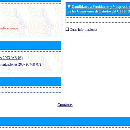
Candidatos a Presidentes y Vicepresid
de las Comisiones de Estudio del UIT R 
Inglés solamente
Otras informaciones
es 2003 (AR-03)
omunicaciones 2007 (CMR-07)
Contactos