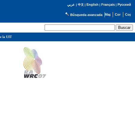
English
Français
Русский
عربي
|
中文
|
|
|
Búsqueda avanzada
e la UIT