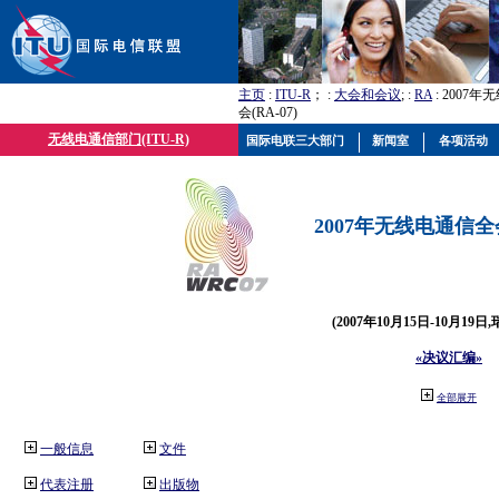
主页
:
ITU-R
； :
大会和会议
; :
RA
: 2007
会(RA-07)
无线电通信部门(ITU-R)
国际电联三大部门
新闻室
各项活动
2007年无线电通信全会(
(2007年10月15日-10月19日
«决议汇编»
全部展开
一般信息
文件
代表注册
出版物