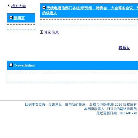
相关大会
无线电通信部门各组(研究组、特委会、大会筹备会议、
的候选人
新闻室
其它信息
联系人
[Newsflashes]
回到本页页首
-
反馈意见
-
请与我们联系
-
版权 © 国际电联 2026
版权所有
本网页联系人 :
ITU-R的网络协调员
最近更新日期 : 2013-01-30