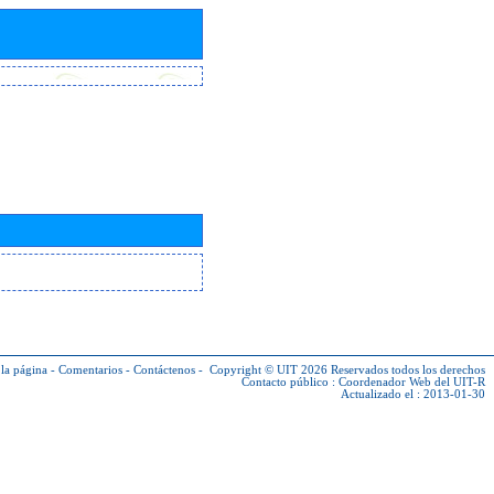
la página
-
Comentarios
-
Contáctenos
-
Copyright © UIT 2026
Reservados todos los derechos
Contacto público :
Coordenador Web del UIT-R
Actualizado el : 2013-01-30