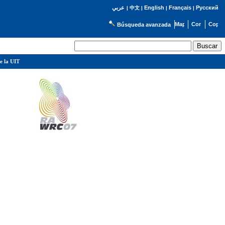
English
Français
Русский
عربي
|
中文
|
|
|
Búsqueda avanzada
e la UIT