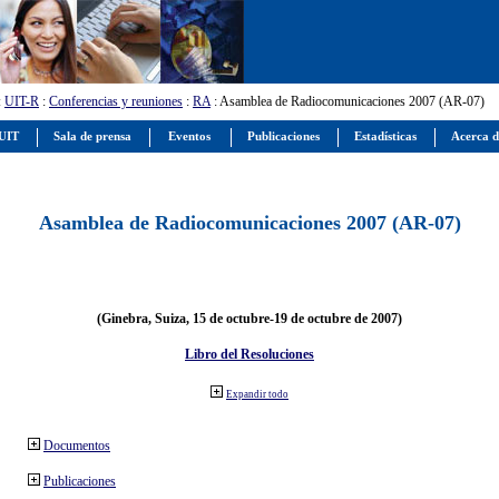
:
UIT-R
:
Conferencias y reuniones
:
RA
: Asamblea de Radiocomunicaciones 2007 (AR-07)
 UIT
Sala de prensa
Eventos
Publicaciones
Estadísticas
Acerca d
Asamblea de Radiocomunicaciones 2007 (AR-07)
(Ginebra, Suiza, 15 de octubre-19 de octubre de 2007)
Libro del Resoluciones
Expandir todo
Documentos
Publicaciones