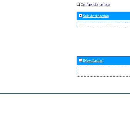
Conferencias conexas
Sala de redacción
[Newsflashes]