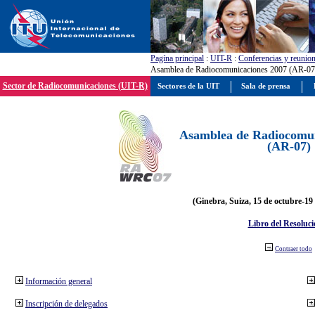
Pagína principal
:
UIT-R
:
Conferencias y reunio
Asamblea de Radiocomunicaciones 2007 (AR-07
Sector de Radiocomunicaciones (UIT-R)
Sectores de la UIT
Sala de prensa
Asamblea de Radiocomun
(AR-07)
(Ginebra, Suiza, 15 de octubre-19
Libro del Resoluci
Contraer todo
Información general
Inscripción de delegados