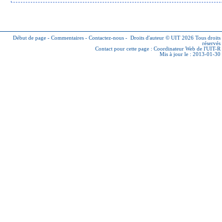
Début de page
-
Commentaires
-
Contactez-nous
-
Droits d'auteur © UIT 2026
Tous droits
réservés
Contact pour cette page :
Coordinateur Web de l'UIT-R
Mis à jour le : 2013-01-30