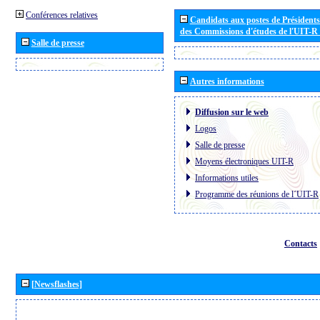
Conférences relatives
Candidats aux postes de Présidents 
des Commissions d'études de l'UIT-R
Salle de presse
Autres informations
Diffusion sur le web
Logos
Salle de presse
Moyens électroniques UIT-R
Informations utiles
Programme des réunions de l´UIT-R
Contacts
[Newsflashes]