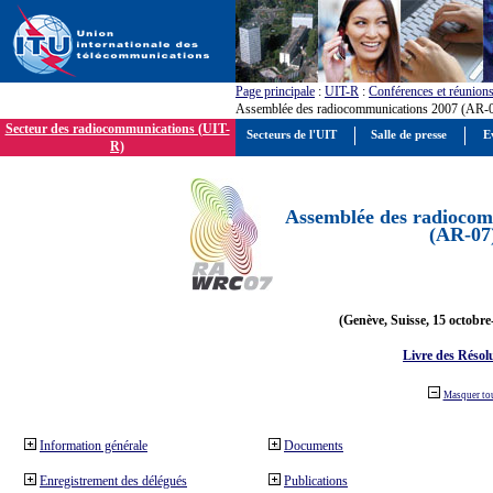
Page principale
:
UIT-R
:
Conférences et réunion
Assemblée des radiocommunications 2007 (AR-
Secteur des radiocommunications (UIT-
Secteurs de l'UIT
Salle de presse
E
R)
Assemblée des radiocom
(AR-07
(Genève, Suisse, 15 octobre
Livre des Résol
Masquer to
Information générale
Documents
Enregistrement des délégués
Publications