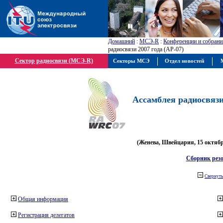
Домашний
:
МСЭ-R
:
Конференции и собрани
радиосвязи 2007 года (АР-07)
Сектор радиосвязи (МСЭ-R)
Секторы МСЭ
Отдел новостей
М
Ассамблея радиосвязи 
(Женева, Швейцария, 15 октября
Сборник рез
Свернуть
Общая информация
Регистрация делегатов