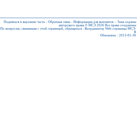
Подняться в верхнюю часть
-
Обратная связь
-
Информация для контактов
-
Знак охраны
авторского права © МСЭ 2026
Все права сохранены
По вопросам, связанным с этой страницей, обращаться :
Координатор Web-страницы МСЭ-
R
Обновлено : 2013-01-30