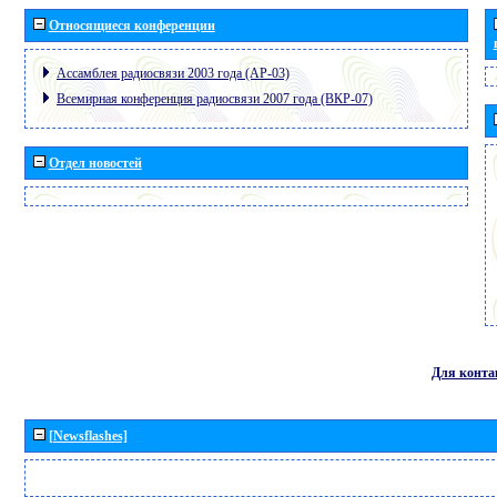
Относящиеся конференции
Ассамблея радиосвязи 2003 года (АР-03)
Всемирная конференция радиосвязи 2007 года (ВКР-07)
Отдел новостей
Для конта
[Newsflashes]