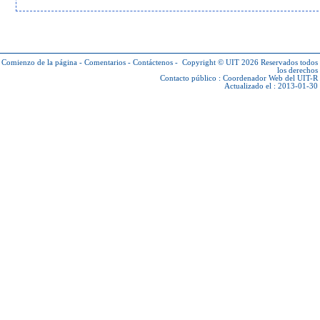
Comienzo de la página
-
Comentarios
-
Contáctenos
-
Copyright © UIT 2026
Reservados todos
los derechos
Contacto público :
Coordenador Web del UIT-R
Actualizado el : 2013-01-30