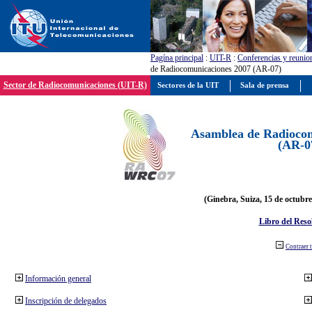
Pagína principal
:
UIT-R
:
Conferencias y reunio
de Radiocomunicaciones 2007 (AR-07)
Sector de Radiocomunicaciones (UIT-R)
Sectores de la UIT
Sala de prensa
Asamblea de Radiocom
(AR-0
(Ginebra, Suiza, 15 de octubre
Libro del Reso
Contraer 
Información general
Inscripción de delegados