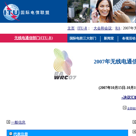
主页
:
ITU-R
； :
大会和会议
; :
RA
: 2007
无线电通信部门(ITU-R)
国际电联三大部门
新闻室
各项活动
2007年无线电通信
(2007年10月15日-10
«决议汇
全部收
一般信息
代表注册