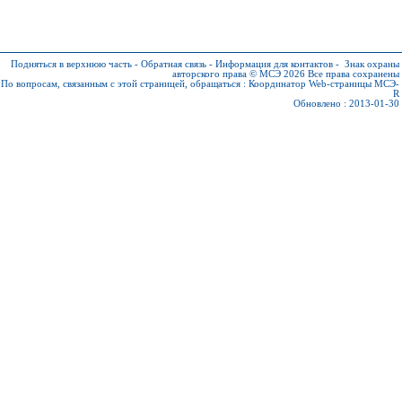
Подняться в верхнюю часть
-
Обратная связь
-
Информация для контактов
-
Знак охраны
авторского права © МСЭ 2026
Все права сохранены
По вопросам, связанным с этой страницей, обращаться :
Координатор Web-страницы МСЭ-
R
Обновлено : 2013-01-30