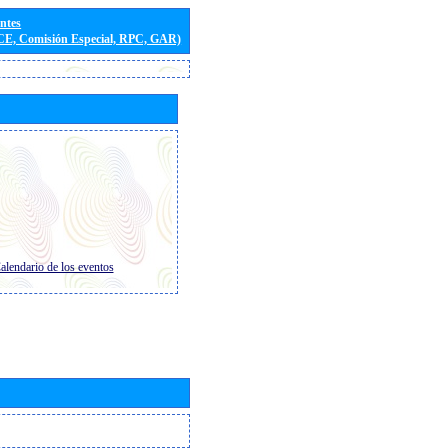
entes
(CE, Comisión Especial, RPC, GAR)
alendario de los eventos