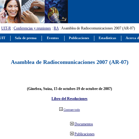
:
UIT-R
:
Conferencias y reuniones
:
RA
: Asamblea de Radiocomunicaciones 2007 (AR-07)
 UIT
Sala de prensa
Eventos
Publicaciones
Estadísticas
Acerca d
Asamblea de Radiocomunicaciones 2007 (AR-07)
(Ginebra, Suiza, 15 de octubre-19 de octubre de 2007)
Libro del Resoluciones
Contraer todo
Documentos
Publicaciones