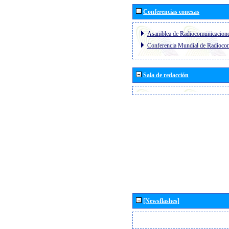
Conferencias conexas
Asamblea de Radiocomunicacion
Conferencia Mundial de Radioc
Sala de redacción
[Newsflashes]