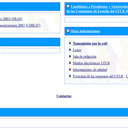
Candidatos a Presidentes y Vicepresid
de las Comisiones de Estudio del UIT R 
es 2003 (AR-03)
omunicaciones 2007 (CMR-07)
Otras informaciones
Transmisión por la web
Logos
Sala de redacción
Medios electrónicos UIT-R
Informaciones de utilidad
Programa de las reuniones del UIT-R
-
C
Contactos