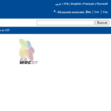
English
Français
Русский
عربي
|
中文
|
|
|
Búsqueda avanzada
e la UIT