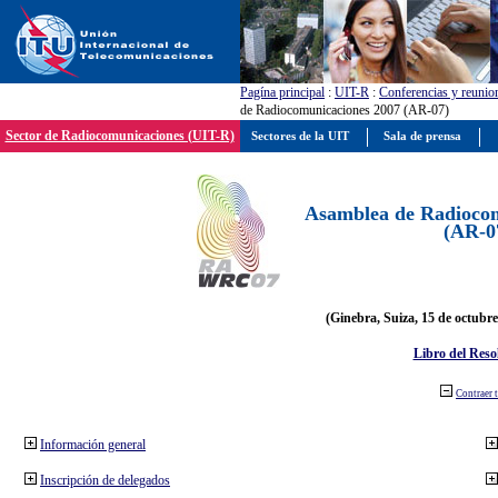
Pagína principal
:
UIT-R
:
Conferencias y reunio
de Radiocomunicaciones 2007 (AR-07)
Sector de Radiocomunicaciones (UIT-R)
Sectores de la UIT
Sala de prensa
Asamblea de Radiocom
(AR-0
(Ginebra, Suiza, 15 de octubre
Libro del Reso
Contraer 
Información general
Inscripción de delegados