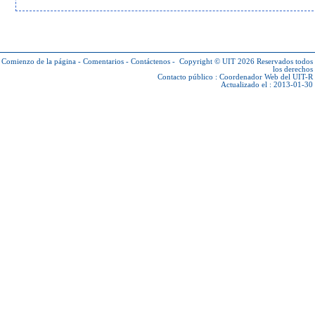
Comienzo de la página
-
Comentarios
-
Contáctenos
-
Copyright © UIT 2026
Reservados todos
los derechos
Contacto público :
Coordenador Web del UIT-R
Actualizado el : 2013-01-30