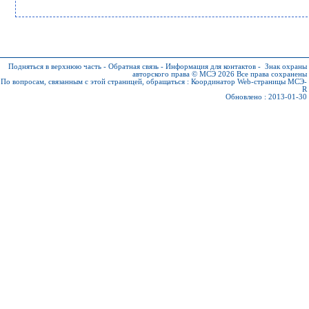
Подняться в верхнюю часть
-
Обратная связь
-
Информация для контактов
-
Знак охраны
авторского права © МСЭ 2026
Все права сохранены
По вопросам, связанным с этой страницей, обращаться :
Координатор Web-страницы МСЭ-
R
Обновлено : 2013-01-30