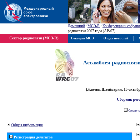
Домашний
:
МСЭ-R
:
Конференции и собрани
радиосвязи 2007 года (АР-07)
Сектор радиосвязи (МСЭ-R)
Секторы МСЭ
Отдел новостей
М
Ассамблея радиосвязи 
(Женева, Швейцария, 15 октября
Сборник рез
Свернуть
Общая информация
Регистрация делегатов