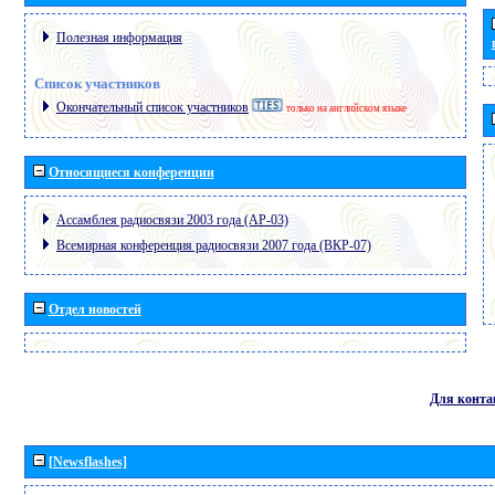
Полезная информация
Список участников
Окончательный список участников
только на английском языке
Относящиеся конференции
Ассамблея радиосвязи 2003 года (АР-03)
Всемирная конференция радиосвязи 2007 года (ВКР-07)
Отдел новостей
Для конта
[Newsflashes]