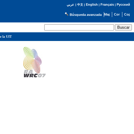
English
Français
Русский
عربي
|
中文
|
|
|
Búsqueda avanzada
e la UIT