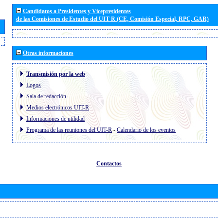
Candidatos a Presidentes y Vicepresidentes
de las Comisiones de Estudio del UIT R (CE, Comisión Especial, RPC, GAR)
Otras informaciones
Transmisión por la web
Logos
Sala de redacción
Medios electrónicos UIT-R
Informaciones de utilidad
Programa de las reuniones del UIT-R
-
Calendario de los eventos
Contactos