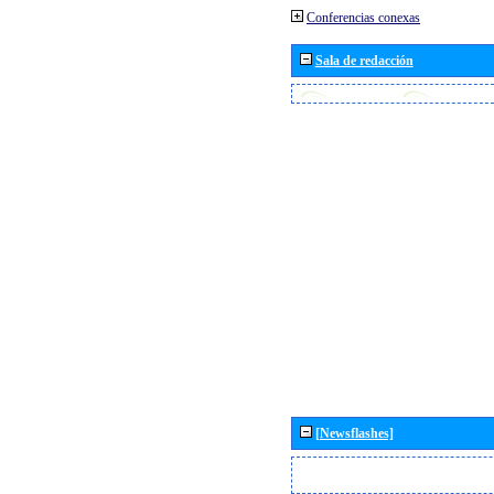
Conferencias conexas
Sala de redacción
[Newsflashes]