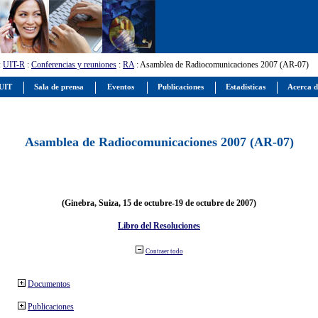
:
UIT-R
:
Conferencias y reuniones
:
RA
: Asamblea de Radiocomunicaciones 2007 (AR-07)
 UIT
Sala de prensa
Eventos
Publicaciones
Estadísticas
Acerca d
Asamblea de Radiocomunicaciones 2007 (AR-07)
(Ginebra, Suiza, 15 de octubre-19 de octubre de 2007)
Libro del Resoluciones
Contraer todo
Documentos
Publicaciones