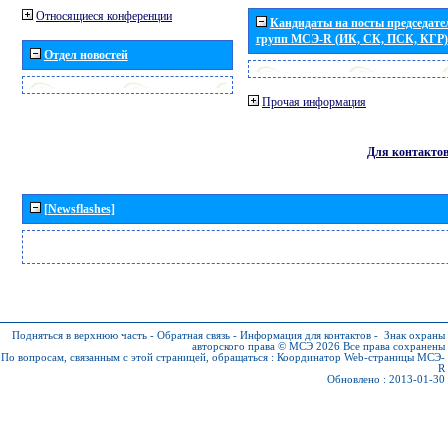
Относящиеся конференции
Кандидаты на посты председател
групп МСЭ-R (ИК, СК, ПСК, КГР)
Отдел новостей
Прочая информация
Для контакто
[Newsflashes]
Подняться в верхнюю часть
-
Обратная связь
-
Информация для контактов
-
Знак охраны
авторского права © МСЭ 2026
Все права сохранены
По вопросам, связанным с этой страницей, обращаться :
Координатор Web-страницы МСЭ-
R
Обновлено : 2013-01-30