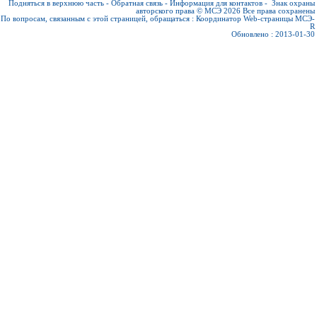
Подняться в верхнюю часть
-
Обратная связь
-
Информация для контактов
-
Знак охраны
авторского права © МСЭ 2026
Все права сохранены
По вопросам, связанным с этой страницей, обращаться :
Координатор Web-страницы МСЭ-
R
Обновлено : 2013-01-30