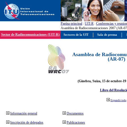
Pagína principal
:
UIT-R
:
Conferencias y reunio
Asamblea de Radiocomunicaciones 2007 (AR-07
Sector de Radiocomunicaciones (UIT-R)
Sectores de la UIT
Sala de prensa
Asamblea de Radiocomun
(AR-07)
(Ginebra, Suiza, 15 de octubre-19
Libro del Resoluci
Expandir todo
Información general
Documentos
Inscripción de delegados
Publicaciones