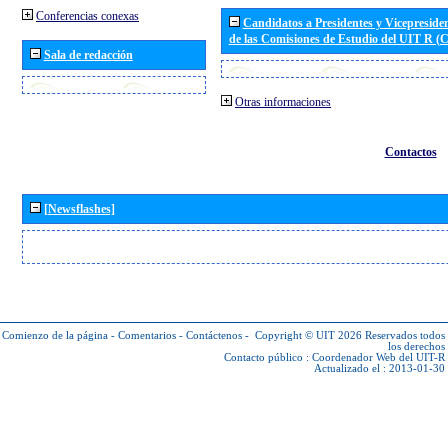
Conferencias conexas
Candidatos a Presidentes y Vicepreside
de las Comisiones de Estudio del UIT R 
Sala de redacción
Otras informaciones
Contactos
[Newsflashes]
Comienzo de la página
-
Comentarios
-
Contáctenos
-
Copyright © UIT 2026
Reservados todos
los derechos
Contacto público :
Coordenador Web del UIT-R
Actualizado el : 2013-01-30