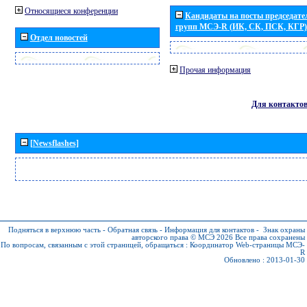
Относящиеся конференции
Кандидаты на посты председател
групп МСЭ-R (ИК, СК, ПСК, КГР)
Отдел новостей
Прочая информация
Для контакто
[Newsflashes]
Подняться в верхнюю часть
-
Обратная связь
-
Информация для контактов
-
Знак охраны
авторского права © МСЭ 2026
Все права сохранены
По вопросам, связанным с этой страницей, обращаться :
Координатор Web-страницы МСЭ-
R
Обновлено : 2013-01-30