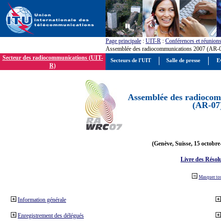
Page principale
:
UIT-R
:
Conférences et réunion
Assemblée des radiocommunications 2007 (AR-
Secteur des radiocommunications (UIT-
Secteurs de l'UIT
Salle de presse
E
R)
Assemblée des radiocom
(AR-07
(Genève, Suisse, 15 octobre
Livre des Résol
Masquer to
Information générale
Enregistrement des délégués