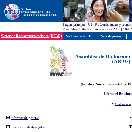
Pagína principal
:
UIT-R
:
Conferencias y reunio
Asamblea de Radiocomunicaciones 2007 (AR-07
Sector de Radiocomunicaciones (UIT-R)
Sectores de la UIT
Sala de prensa
Asamblea de Radiocomun
(AR-07)
(Ginebra, Suiza, 15 de octubre-19
Libro del Resoluci
Contraer todo
Información general
Inscripción de delegados