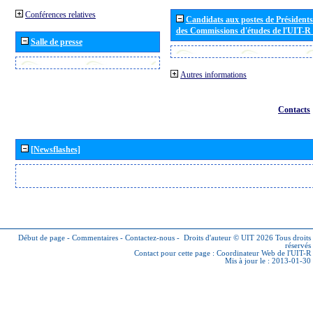
Conférences relatives
Candidats aux postes de Présidents 
des Commissions d'études de l'UIT-R
Salle de presse
Autres informations
Contacts
[Newsflashes]
Début de page
-
Commentaires
-
Contactez-nous
-
Droits d'auteur © UIT 2026
Tous droits
réservés
Contact pour cette page :
Coordinateur Web de l'UIT-R
Mis à jour le : 2013-01-30