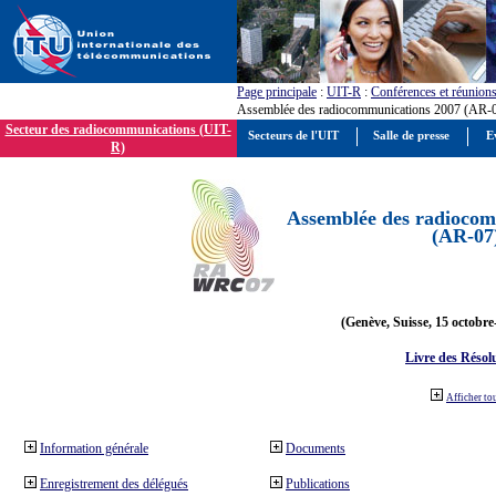
Page principale
:
UIT-R
:
Conférences et réunion
Assemblée des radiocommunications 2007 (AR-
Secteur des radiocommunications (UIT-
Secteurs de l'UIT
Salle de presse
E
R)
Assemblée des radiocom
(AR-07
(Genève, Suisse, 15 octobre
Livre des Résol
Afficher to
Information générale
Documents
Enregistrement des délégués
Publications