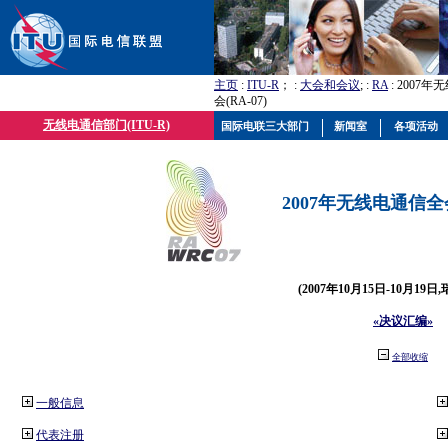
主页
:
ITU-R
； :
大会和会议
; :
RA
: 2007
会(RA-07)
无线电通信部门(ITU-R)
国际电联三大部门
新闻室
各项活动
2007年无线电通信全会(
(2007年10月15日-10月19日
«决议汇编»
全部收缩
一般信息
代表注册