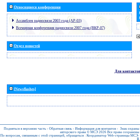
Относящиеся конференции
Ассамблея радиосвязи 2003 года (АР-03)
Всемирная конференция радиосвязи 2007 года (ВКР-07)
Отдел новостей
Для контакто
[Newsflashes]
Подняться в верхнюю часть
-
Обратная связь
-
Информация для контактов
-
Знак охраны
авторского права © МСЭ 2026
Все права сохранены
По вопросам, связанным с этой страницей, обращаться :
Координатор Web-страницы МСЭ-
R