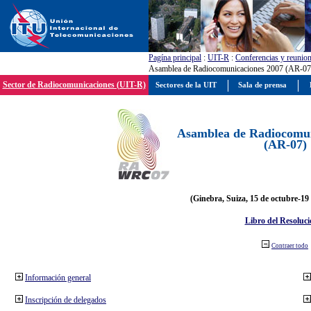
Pagína principal
:
UIT-R
:
Conferencias y reunio
Asamblea de Radiocomunicaciones 2007 (AR-07
Sector de Radiocomunicaciones (UIT-R)
Sectores de la UIT
Sala de prensa
Asamblea de Radiocomun
(AR-07)
(Ginebra, Suiza, 15 de octubre-19
Libro del Resoluci
Contraer todo
Información general
Inscripción de delegados