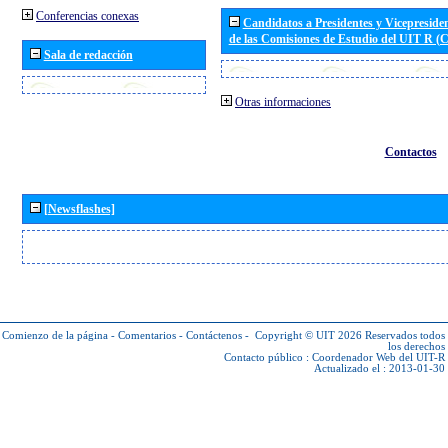
Conferencias conexas
Candidatos a Presidentes y Vicepreside
de las Comisiones de Estudio del UIT R 
Sala de redacción
Otras informaciones
Contactos
[Newsflashes]
Comienzo de la página
-
Comentarios
-
Contáctenos
-
Copyright © UIT 2026
Reservados todos
los derechos
Contacto público :
Coordenador Web del UIT-R
Actualizado el : 2013-01-30