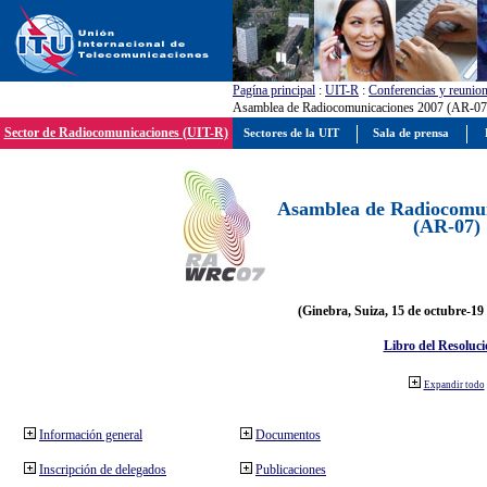
Pagína principal
:
UIT-R
:
Conferencias y reunio
Asamblea de Radiocomunicaciones 2007 (AR-07
Sector de Radiocomunicaciones (UIT-R)
Sectores de la UIT
Sala de prensa
Asamblea de Radiocomun
(AR-07)
(Ginebra, Suiza, 15 de octubre-19
Libro del Resoluci
Expandir todo
Información general
Documentos
Inscripción de delegados
Publicaciones