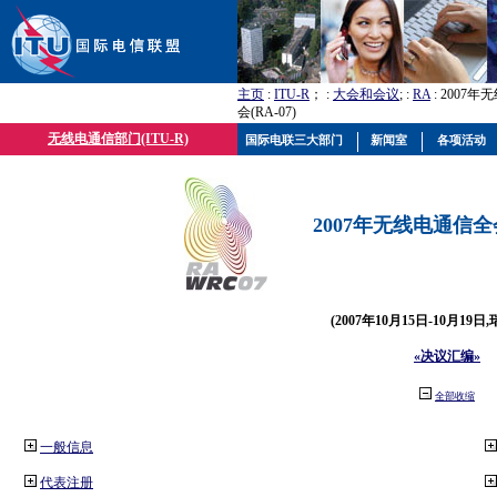
主页
:
ITU-R
； :
大会和会议
; :
RA
: 2007
会(RA-07)
无线电通信部门(ITU-R)
国际电联三大部门
新闻室
各项活动
2007年无线电通信全会(
(2007年10月15日-10月19日
«决议汇编»
全部收缩
一般信息
代表注册