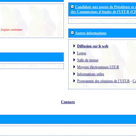
Candidats aux postes de Présidents et 
des Commissions d'études de l'UIT-R (C
Anglais seulement
Autres informations
Diffusion sur le web
Logos
Salle de presse
Moyens électroniques UIT-R
Informations utiles
Programme des réunions de l´UIT-R
-
Ca
Contacts