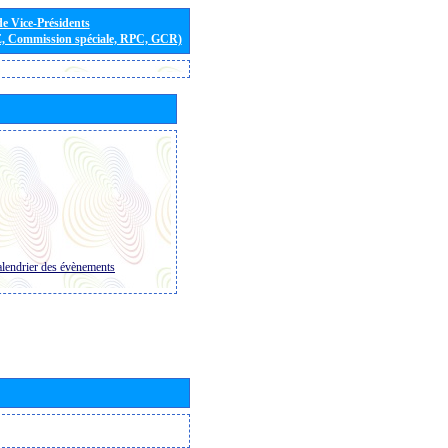
de Vice-Présidents
E, Commission spéciale, RPC, GCR)
lendrier des évènements