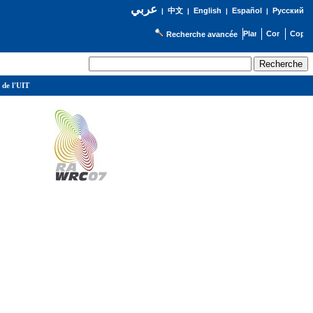
عربي
English
Español
Русский
|
中文
|
|
|
Recherche avancée
 de l'UIT