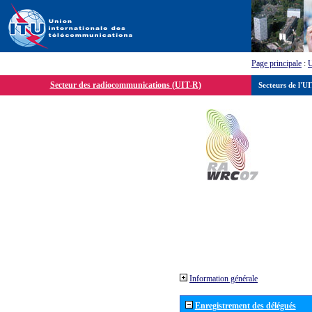
Page principale
:
Secteur des radiocommunications (UIT-R)
Secteurs de l'U
Information générale
Enregistrement des délégués