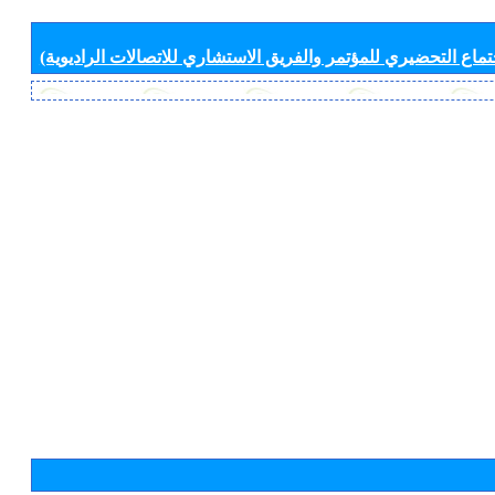
جتماع التحضيري للمؤتمر والفريق الاستشاري للاتصالات الراديوية)