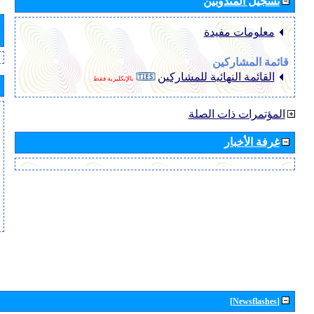
تسجيل المندوبين
معلومات مفيدة
قائمة المشاركين
القائمة النهائية للمشاركين
بالإنكليزية فقط
المؤتمرات ذات الصلة
غرفة الأخبار
[Newsflashes]