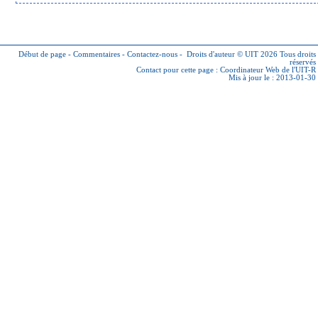
Début de page
-
Commentaires
-
Contactez-nous
-
Droits d'auteur © UIT 2026
Tous droits
réservés
Contact pour cette page :
Coordinateur Web de l'UIT-R
Mis à jour le : 2013-01-30