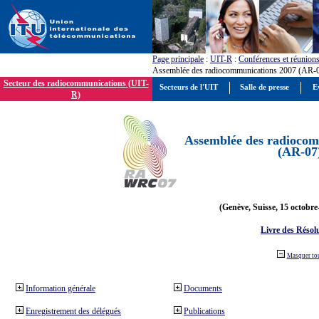
Page principale
:
UIT-R
:
Conférences et réunion
Assemblée des radiocommunications 2007 (AR-
Secteur des radiocommunications (UIT-
Secteurs de l'UIT
Salle de presse
E
R)
Assemblée des radiocom
(AR-07
(Genève, Suisse, 15 octobre
Livre des Résol
Masquer to
Information générale
Documents
Enregistrement des délégués
Publications