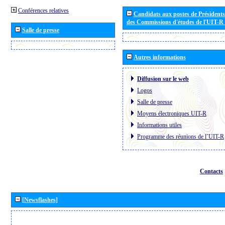
Conférences relatives
Candidats aux postes de Présidents 
des Commissions d'études de l'UIT-R
Salle de presse
Autres informations
Diffusion sur le web
Logos
Salle de presse
Moyens électroniques UIT-R
Informations utiles
Programme des réunions de l´UIT-R
Contacts
[Newsflashes]