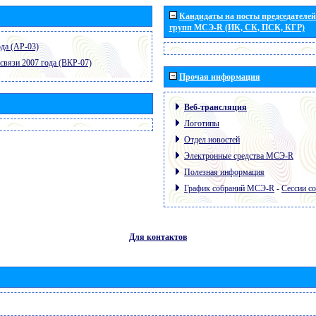
Кандидаты на посты председателей 
групп МСЭ-R (ИК, СК, ПСК, КГР)
да (АР-03)
связи 2007 года (ВКР-07)
Прочая информация
Веб-трансляция
Логотипы
Отдел новостей
Электронные средства МСЭ-R
Полезная информация
График собраний МСЭ-R
-
Сессии с
Для контактов