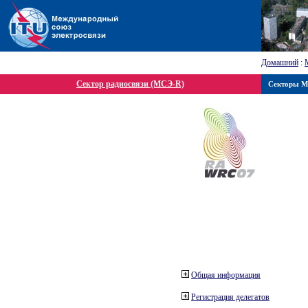
Домашний
:
Сектор радиосвязи (МСЭ-R)
Секторы 
Общая информация
Регистрация делегатов