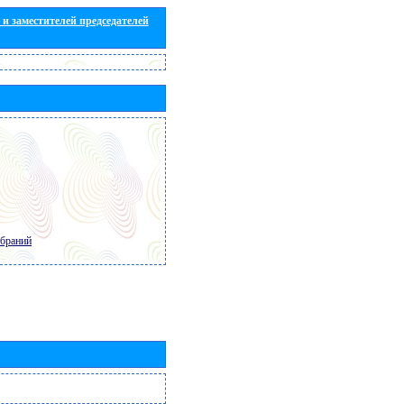
и заместителей председателей
обраний