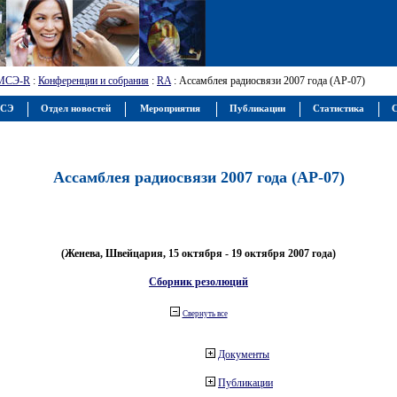
МСЭ-R
:
Конференции и собрания
:
RA
: Ассамблея радиосвязи 2007 года (АР-07)
МСЭ
Отдел новостей
Мероприятия
Публикации
Статистика
С
Ассамблея радиосвязи 2007 года (АР-07)
(Женева, Швейцария, 15 октября - 19 октября 2007 года)
Сборник резолюций
Свернуть все
Документы
Публикации