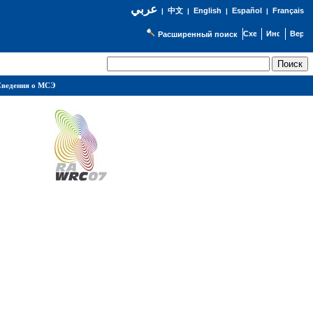
عربي
English
Español
Français
|
中文
|
|
|
Расширенный поиск
ведения о МСЭ