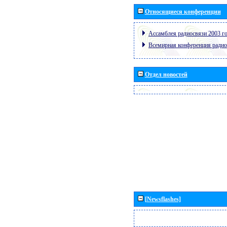
Относящиеся конференции
Ассамблея радиосвязи 2003 го
Всемирная конференция радио
Отдел новостей
[Newsflashes]