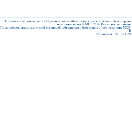
Подняться в верхнюю часть
-
Обратная связь
-
Информация для контактов
-
Знак охраны
авторского права © МСЭ 2026
Все права сохранены
По вопросам, связанным с этой страницей, обращаться :
Координатор Web-страницы МСЭ-
R
Обновлено : 2013-01-30