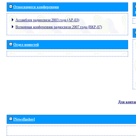
Относящиеся конференции
Ассамблея радиосвязи 2003 года (АР-03)
Всемирная конференция радиосвязи 2007 года (ВКР-07)
Отдел новостей
Для конта
[Newsflashes]