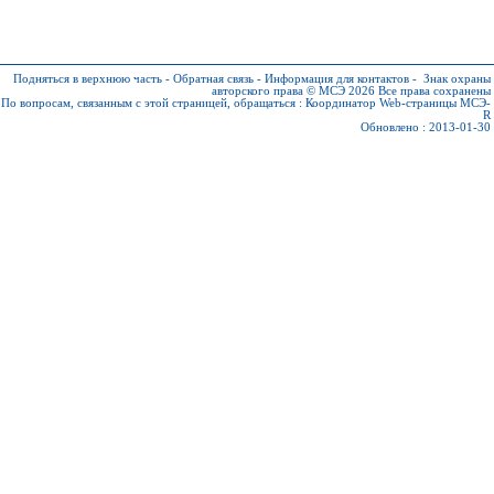
Подняться в верхнюю часть
-
Обратная связь
-
Информация для контактов
-
Знак охраны
авторского права © МСЭ 2026
Все права сохранены
По вопросам, связанным с этой страницей, обращаться :
Координатор Web-страницы МСЭ-
R
Обновлено : 2013-01-30