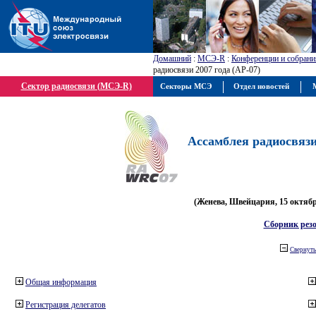
Домашний
:
МСЭ-R
:
Конференции и собрани
радиосвязи 2007 года (АР-07)
Сектор радиосвязи (МСЭ-R)
Секторы МСЭ
Отдел новостей
М
Ассамблея радиосвязи 
(Женева, Швейцария, 15 октября
Сборник рез
Свернуть
Общая информация
Регистрация делегатов