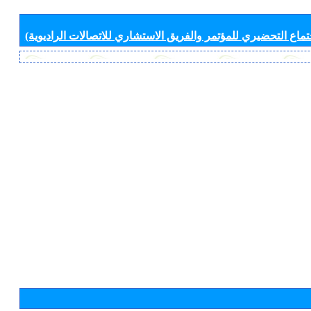
جتماع التحضيري للمؤتمر والفريق الاستشاري للاتصالات الراديوية)