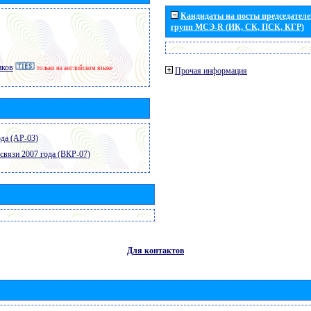
Кандидаты на посты председателей
групп МСЭ-R (ИК, СК, ПСК, КГР)
иков
только на английском языке
Прочая информация
да (АР-03)
связи 2007 года (ВКР-07)
Для контактов