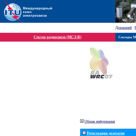
Домашний
:
Сектор радиосвязи (МСЭ-R)
Секторы 
Общая информация
Регистрация делегатов