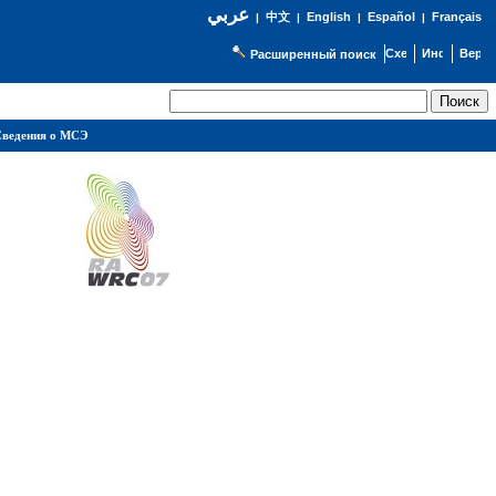
عربي
English
Español
Français
|
中文
|
|
|
Расширенный поиск
ведения о МСЭ