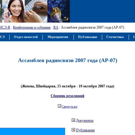
МСЭ-R
:
Конференции и собрания
:
RA
: Ассамблея радиосвязи 2007 года (АР-07)
МСЭ
Отдел новостей
Мероприятия
Публикации
Статистика
С
Ассамблея радиосвязи 2007 года (АР-07)
(Женева, Швейцария, 15 октября - 19 октября 2007 года)
Сборник резолюций
Свернуть все
Документы
Публикации