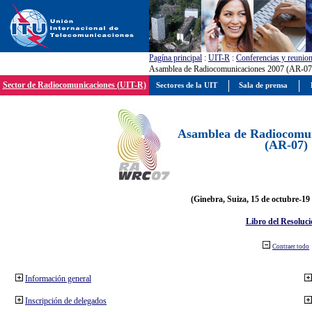
Pagína principal
:
UIT-R
:
Conferencias y reunio
Asamblea de Radiocomunicaciones 2007 (AR-07
Sector de Radiocomunicaciones (UIT-R)
Sectores de la UIT
Sala de prensa
Asamblea de Radiocomun
(AR-07)
(Ginebra, Suiza, 15 de octubre-19
Libro del Resoluci
Contraer todo
Información general
Inscripción de delegados