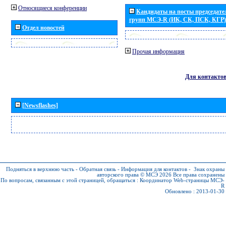
Относящиеся конференции
Кандидаты на посты председател
групп МСЭ-R (ИК, СК, ПСК, КГР)
Отдел новостей
Прочая информация
Для контакто
[Newsflashes]
Подняться в верхнюю часть
-
Обратная связь
-
Информация для контактов
-
Знак охраны
авторского права © МСЭ 2026
Все права сохранены
По вопросам, связанным с этой страницей, обращаться :
Координатор Web-страницы МСЭ-
R
Обновлено : 2013-01-30