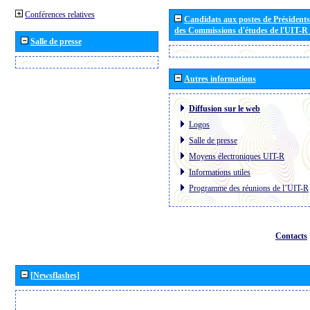
Conférences relatives
Candidats aux postes de Présidents 
des Commissions d'études de l'UIT-R
Salle de presse
Autres informations
Diffusion sur le web
Logos
Salle de presse
Moyens électroniques UIT-R
Informations utiles
Programme des réunions de l´UIT-R
Contacts
[Newsflashes]