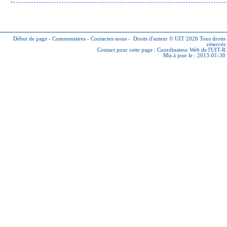
Début de page
-
Commentaires
-
Contactez-nous
-
Droits d'auteur © UIT 2026
Tous droits
réservés
Contact pour cette page :
Coordinateur Web de l'UIT-R
Mis à jour le : 2013-01-30