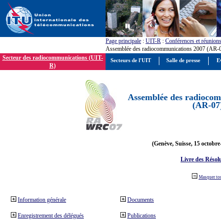
Page principale
:
UIT-R
:
Conférences et réunion
Assemblée des radiocommunications 2007 (AR-
Secteur des radiocommunications (UIT-
Secteurs de l'UIT
Salle de presse
E
R)
Assemblée des radiocom
(AR-07
(Genève, Suisse, 15 octobre
Livre des Résol
Masquer to
Information générale
Documents
Enregistrement des délégués
Publications