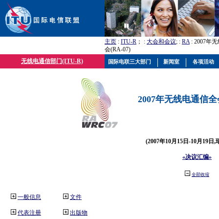
主页
:
ITU-R
； :
大会和会议
; :
RA
: 2007
会(RA-07)
无线电通信部门(ITU-R)
国际电联三大部门
新闻室
各项活动
2007年无线电通信全会(
(2007年10月15日-10月19日
«决议汇编»
全部收缩
一般信息
文件
代表注册
出版物