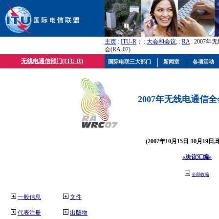
主页
:
ITU-R
； :
大会和会议
; :
RA
: 2007
会(RA-07)
无线电通信部门(ITU-R)
国际电联三大部门
新闻室
各项活动
2007年无线电通信全会(
(2007年10月15日-10月19日
«决议汇编»
全部收缩
一般信息
文件
代表注册
出版物