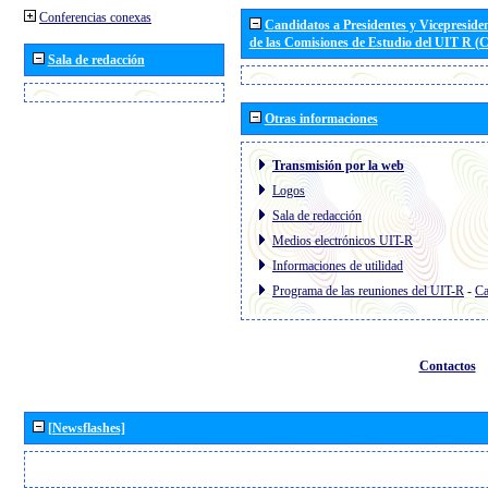
Conferencias conexas
Candidatos a Presidentes y Vicepreside
de las Comisiones de Estudio del UIT R 
Sala de redacción
Otras informaciones
Transmisión por la web
Logos
Sala de redacción
Medios electrónicos UIT-R
Informaciones de utilidad
Programa de las reuniones del UIT-R
-
Ca
Contactos
[Newsflashes]