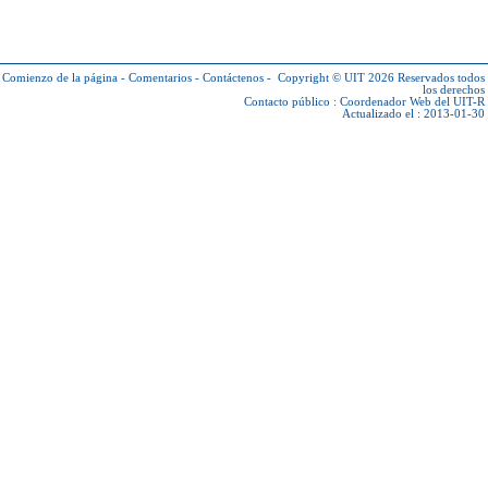
Comienzo de la página
-
Comentarios
-
Contáctenos
-
Copyright © UIT 2026
Reservados todos
los derechos
Contacto público :
Coordenador Web del UIT-R
Actualizado el : 2013-01-30