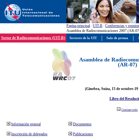
Pagína principal
:
UIT-R
:
Conferencias y reunio
Asamblea de Radiocomunicaciones 2007 (AR-07
Sector de Radiocomunicaciones (UIT-R)
Sectores de la UIT
Sala de prensa
Asamblea de Radiocomun
(AR-07)
(Ginebra, Suiza, 15 de octubre-19
Libro del Resoluci
Contraer todo
Información general
Documentos
Inscripción de delegados
Publicaciones