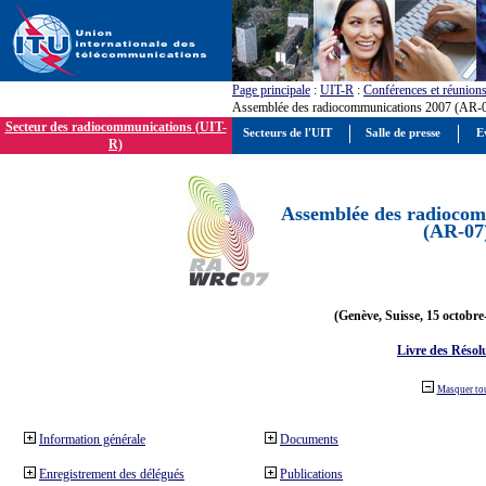
Page principale
:
UIT-R
:
Conférences et réunion
Assemblée des radiocommunications 2007 (AR-
Secteur des radiocommunications (UIT-
Secteurs de l'UIT
Salle de presse
E
R)
Assemblée des radiocom
(AR-07
(Genève, Suisse, 15 octobre
Livre des Résol
Masquer to
Information générale
Documents
Enregistrement des délégués
Publications