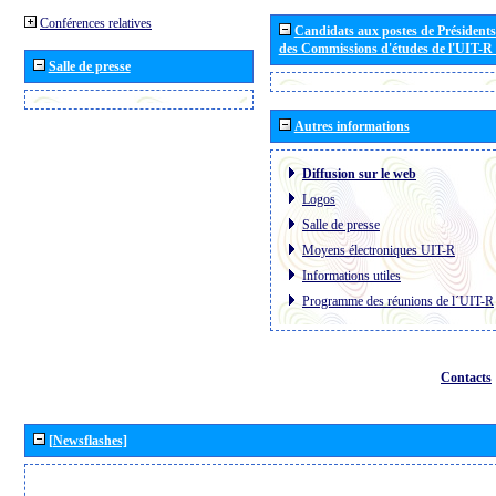
Conférences relatives
Candidats aux postes de Présidents 
des Commissions d'études de l'UIT-R
Salle de presse
Autres informations
Diffusion sur le web
Logos
Salle de presse
Moyens électroniques UIT-R
Informations utiles
Programme des réunions de l´UIT-R
Contacts
[Newsflashes]