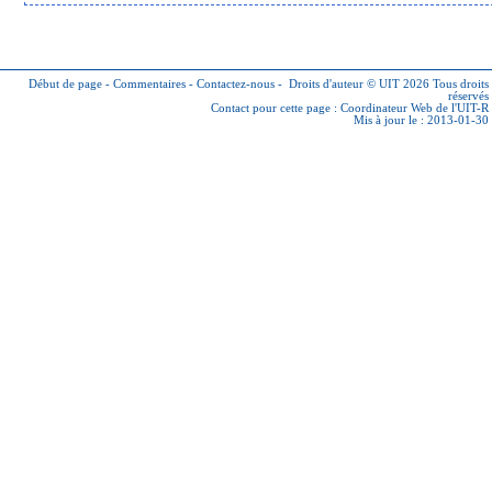
Début de page
-
Commentaires
-
Contactez-nous
-
Droits d'auteur © UIT 2026
Tous droits
réservés
Contact pour cette page :
Coordinateur Web de l'UIT-R
Mis à jour le : 2013-01-30